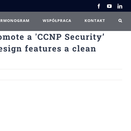
Facebook
YouTube
Link
ARMONOGRAM
WSPÓŁPRACA
KONTAKT
omote a 'CCNP Security’
esign features a clean