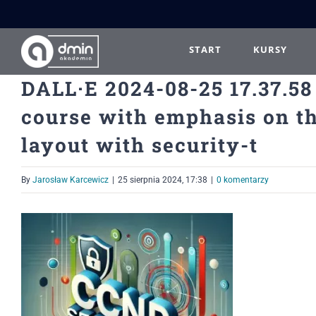
Przejdź
do
zawartości
START
KURSY
DALL·E 2024-08-25 17.37.58
course with emphasis on th
layout with security-t
By
Jarosław Karcewicz
|
25 sierpnia 2024, 17:38
|
0 komentarzy