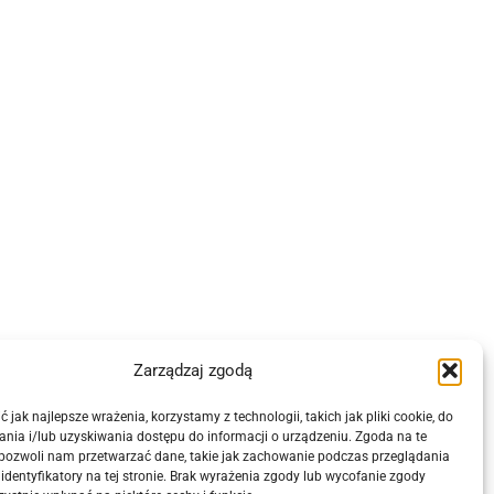
Zarządzaj zgodą
 jak najlepsze wrażenia, korzystamy z technologii, takich jak pliki cookie, do
nia i/lub uzyskiwania dostępu do informacji o urządzeniu. Zgoda na te
 pozwoli nam przetwarzać dane, takie jak zachowanie podczas przeglądania
 identyfikatory na tej stronie. Brak wyrażenia zgody lub wycofanie zgody