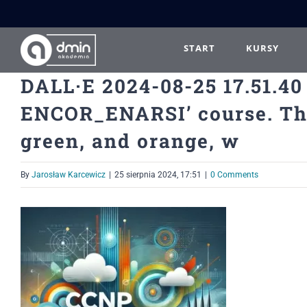
Przejdź
do
zawartości
START
KURSY
DALL·E 2024-08-25 17.51.40
ENCOR_ENARSI’ course. The 
green, and orange, w
By
Jarosław Karcewicz
|
25 sierpnia 2024, 17:51
|
0 Comments