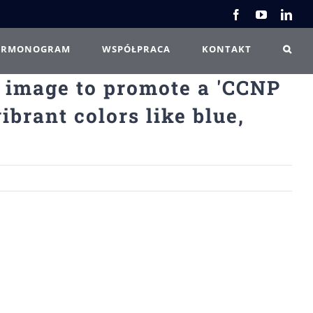
Facebook
YouTube
Link
ARMONOGRAM
WSPÓŁPRACA
KONTAKT
l image to promote a 'CCNP
brant colors like blue,