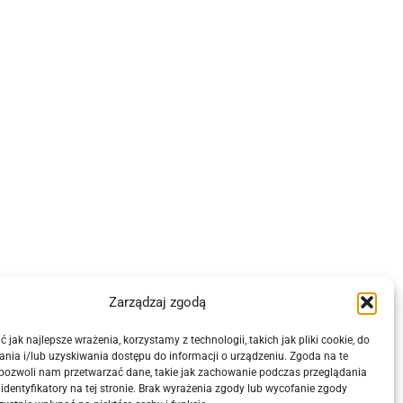
Zarządzaj zgodą
 jak najlepsze wrażenia, korzystamy z technologii, takich jak pliki cookie, do
nia i/lub uzyskiwania dostępu do informacji o urządzeniu. Zgoda na te
 pozwoli nam przetwarzać dane, takie jak zachowanie podczas przeglądania
 identyfikatory na tej stronie. Brak wyrażenia zgody lub wycofanie zgody