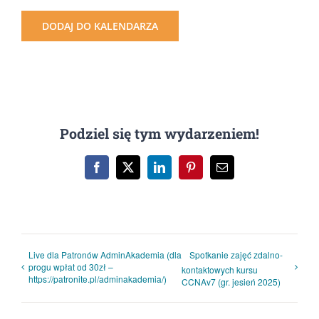
DODAJ DO KALENDARZA
Podziel się tym wydarzeniem!
Facebook
X
LinkedIn
Pinterest
Email
Live dla Patronów AdminAkademia (dla
Spotkanie zajęć zdalno-
progu wpłat od 30zł –
kontaktowych kursu
https://patronite.pl/adminakademia/)
CCNAv7 (gr. jesień 2025)