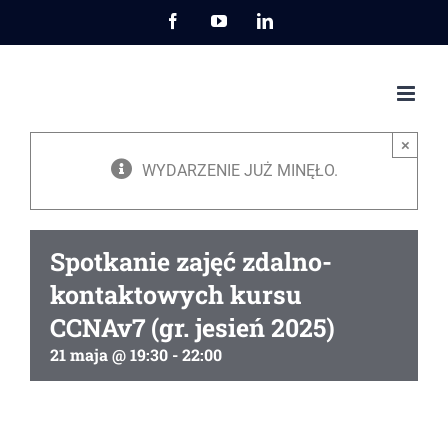
Przejdź
Facebook
YouTube
LinkedIn
do
zawartości
×
WYDARZENIE JUŻ MINĘŁO.
Spotkanie zajęć zdalno-
kontaktowych kursu
CCNAv7 (gr. jesień 2025)
21 maja @ 19:30
-
22:00