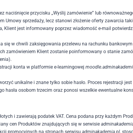
z naciśnięcie przycisku „Wyślij zamówienie” lub równoważneg
m Umowy sprzedaży, lecz stanowi złożenie oferty zawarcia tak
ela, Klient jest informowany poprzez wiadomość e-mail potwierd
 się w chwili zaksięgowania przelewu na rachunku bankowym Wł
ch zamówieniem Klient zostanie poinformowany o stanie zamówie
enia).
tracji konta w platformie e-learningowej
moodle.adminakademi
worzyć unikalne i znane tylko sobie hasło. Proces rejestracji j
ego hasła osobom trzecim oraz ponosi wszelkie ewentualne kon
tych i zawierają podatek VAT. Cena podana przy każdym Produk
iany cen Produktów znajdujących się w serwisie
adminakademia
kcji promocyjnych na stronach serwisu
adminakademia.pl
, sto