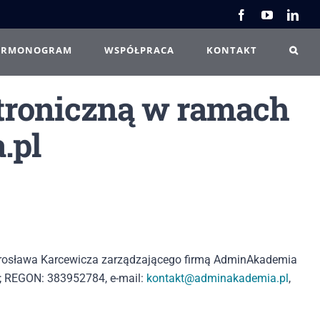
Facebook
YouTube
Link
ARMONOGRAM
WSPÓŁPRACA
KONTAKT
ktroniczną w ramach
.pl
osława Karcewicza zarządzającego firmą AdminAkademia
 ; REGON: 383952784, e-mail:
kontakt@adminakademia.pl
,