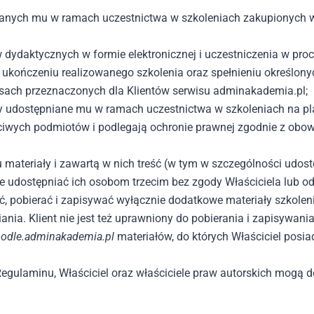
ianych mu w ramach uczestnictwa w szkoleniach zakupionych 
dydaktycznych w formie elektronicznej i uczestniczenia w pro
 ukończeniu realizowanego szkolenia oraz spełnieniu określon
rsach przeznaczonych dla Klientów serwisu adminakademia.pl;
ały udostępniane mu w ramach uczestnictwa w szkoleniach na p
ściwych podmiotów i podlegają ochronie prawnej zgodnie z obo
 materiały i zawartą w nich treść (w tym w szczególności udos
ie udostępniać ich osobom trzecim bez zgody Właściciela lub o
ć, pobierać i zapisywać wyłącznie dodatkowe materiały szkole
ia. Klient nie jest też uprawniony do pobierania i zapisywania 
odle.adminakademia.pl
materiałów, do których Właściciel posi
egulaminu, Właściciel oraz właściciele praw autorskich mogą 