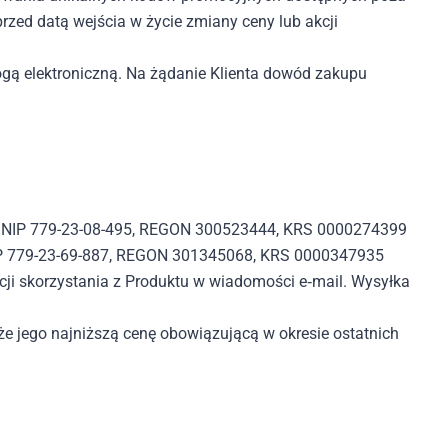
ed datą wejścia w życie zmiany ceny lub akcji
gą elektroniczną. Na żądanie Klienta dowód zakupu
rami NIP 779-23-08-495, REGON 300523444, KRS 0000274399
i NIP 779-23-69-887, REGON 301345068, KRS 0000347935
cji skorzystania z Produktu w wiadomości e‑mail. Wysyłka
e jego najniższą cenę obowiązującą w okresie ostatnich