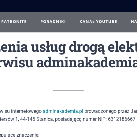
PATRONITE
PORADNIKI
KANAŁ YOUTUBE
H
nia usług drogą ele
rwisu adminakademia
rwisu internetowego
adminakademia.pl
prowadzonego przez Jar
ystersów 1, 44-145 Stanica, posiadającą numer NIP: 6312186667
ępujące znaczenie: