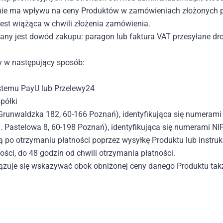
nie ma wpływu na ceny Produktów w zamówieniach złożonych prz
st wiążąca w chwili złożenia zamówienia.
ny jest dowód zakupu: paragon lub faktura VAT przesyłane dro
y w następujący sposób:
ystemu PayU lub Przelewy24
półki
l. Grunwaldzka 182, 60-166 Poznań), identyfikująca się nume
 ul. Pastelowa 8, 60-198 Poznań), identyfikująca się numeram
 po otrzymaniu płatności poprzez wysyłkę Produktu lub instruk
ści, do 48 godzin od chwili otrzymania płatności.
iązuje się wskazywać obok obniżonej ceny danego Produktu takż