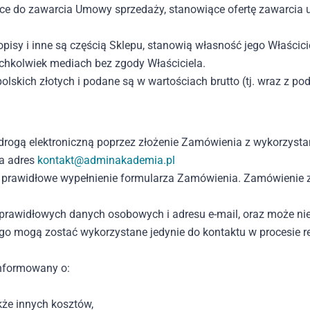
ące do zawarcia Umowy sprzedaży, stanowiące ofertę zawarcia u
, opisy i inne są częścią Sklepu, stanowią własność jego Właścic
ichkolwiek mediach bez zgody Właściciela.
lskich złotych i podane są w wartościach brutto (tj. wraz z po
rogą elektroniczną poprzez złożenie Zamówienia z wykorzysta
a adres
kontakt@adminakademia.pl
 prawidłowe wypełnienie formularza Zamówienia. Zamówienie z
 prawidłowych danych osobowych i adresu e-mail, oraz może n
o mogą zostać wykorzystane jedynie do kontaktu w procesie rea
informowany o:
kże innych kosztów,