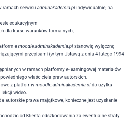
w ramach serwisu
adminakademia.pl
indywidualnie, na
cesie edukacyjnym;
ych dla kursu warunków formalnych;
latformie
moodle.adminakademia.pl
stanowią wyłączną
wiązującymi przepisami (w tym Ustawą z dnia 4 lutego 1994
tępnianych w ramach platformy e-learningowej materiałów
dpowiedniego właściciela praw autorskich.
niowe z platformy
moodle.adminakademia.pl
do użytku
lekcji wideo.
ada autorskie prawa majątkowe, konieczne jest uzyskanie
dochodzić od Klienta odszkodowania za ewentualne straty