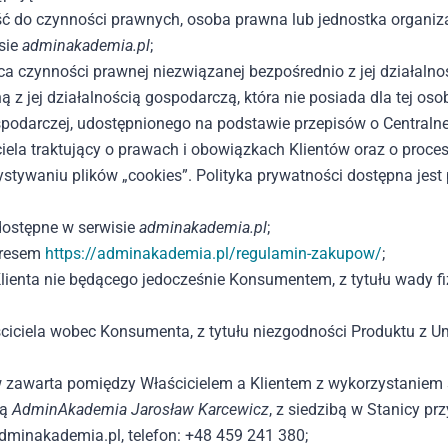
ść do czynności prawnych, osoba prawna lub jednostka organiz
sie
adminakademia.pl
;
ca czynności prawnej niezwiązanej bezpośrednio z jej działal
z jej działalnością gospodarczą, która nie posiada dla tej o
podarczej, udostępnionego na podstawie przepisów o Centralnej 
ela traktujący o prawach i obowiązkach Klientów oraz o proc
stywaniu plików „cookies”. Polityka prywatności dostępna jes
 dostępne w serwisie
adminakademia.pl
;
dresem
https://adminakademia.pl/regulamin-zakupow/
;
ienta nie będącego jedocześnie Konsumentem, z tytułu wady fi
ciciela wobec Konsumenta, z tytułu niezgodności Produktu z 
zawarta pomiędzy Właścicielem a Klientem z wykorzystaniem s
mą
AdminAkademia Jarosław Karcewicz
, z siedzibą w Stanicy pr
minakademia.pl, telefon: +48 459 241 380;