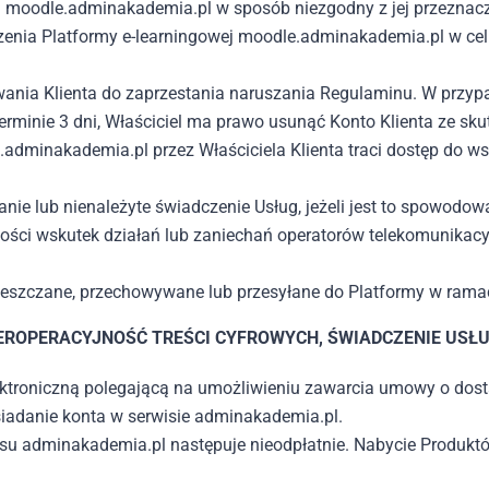
ej moodle.adminakademia.pl w sposób niezgodny z jej przeznac
eczenia Platformy e-learningowej moodle.adminakademia.pl w 
ania Klienta do zaprzestania naruszania Regulaminu. W przyp
terminie 3 dni, Właściciel ma prawo usunąć Konto Klienta ze s
e.adminakademia.pl przez Właściciela Klienta traci dostęp do 
nie lub nienależyte świadczenie Usług, jeżeli jest to spowodow
ności wskutek działań lub zaniechań operatorów telekomunikacy
mieszczane, przechowywane lub przesyłane do Platformy w ramac
EROPERACYJNOŚĆ TREŚCI CYFROWYCH, ŚWIADCZENIE USŁ
lektroniczną polegającą na umożliwieniu zawarcia umowy o dost
iadanie konta w serwisie adminakademia.pl.
isu adminakademia.pl następuje nieodpłatnie. Nabycie Produk