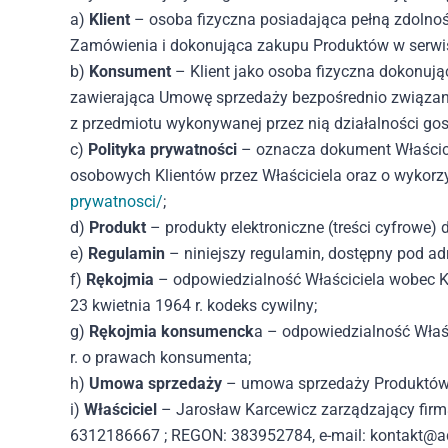
a)
Klient
– osoba fizyczna posiadająca pełną zdolno
Zamówienia i dokonująca zakupu Produktów w serwi
b)
Konsument
– Klient jako osoba fizyczna dokonują
zawierająca Umowę sprzedaży bezpośrednio związaną 
z przedmiotu wykonywanej przez nią działalności gos
c)
Polityka prywatności
– oznacza dokument Właścici
osobowych Klientów przez Właściciela oraz o wykorzy
prywatnosci/
;
d)
Produkt
– produkty elektroniczne (treści cyfrowe)
e)
Regulamin
– niniejszy regulamin, dostępny pod a
f)
Rękojmia
– odpowiedzialność Właściciela wobec Kl
23 kwietnia 1964 r. kodeks cywilny;
g)
Rękojmia konsumenck
a – odpowiedzialność Właś
r. o prawach konsumenta;
h)
Umowa sprzedaży
– umowa sprzedaży Produktów 
i)
Właściciel
– Jarosław Karcewicz zarządzający fir
6312186667 ; REGON: 383952784, e-mail: kontakt@ad