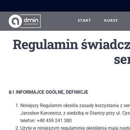
Przejdź
do
zawartości
START
KURSY
Regulamin świadcze
se
&1 INFORMAJCE OGÓLNE, DEFINICJE
Niniejszy Regulamin określa zasady korzystania z se
Jarosław Karcewicz, z siedzibą w Stanicy przy ul. C
telefon: +48 459 241 380
Użyte w niniejszym regulaminie określenia mają nast