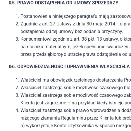
&5. PRAWO ODSTĄPIENIA OD UMOWY SPRZEDAŻY
Postanowienia niniejszego paragrafu mają zastoso
Zgodnie z art. 27 Ustawy z dnia 30 maja 2014 r. o
odstąpienia od tej umowy bez podania przyczyny.
Konsumentowi zgodnie z art. 38 pkt. 13 ustawy, o któ
na nośniku materialnym, jeżeli spełnianie świadcze
przez przedsiębiorcę o utracie prawa odstąpienia od
&6.
ODPOWIEDZIALNOŚĆ I UPRAWNIENIA WŁAŚCICIELA
Właściciel ma obowiązek rzetelnego dostarczenia Pr
Właściciel zastrzega sobie możliwość czasowego bl
Właściciel zastrzega sobie możliwość czasowego za
Klienta jest zagrożone – na przykład kiedy istnieje p
Właściciel zastrzega sobie prawo wprowadzenia dodat
rażącego złamania Regulaminu przez Klienta lub prób
a) wykorzystuje Konto Użytkownika w sposób niezg