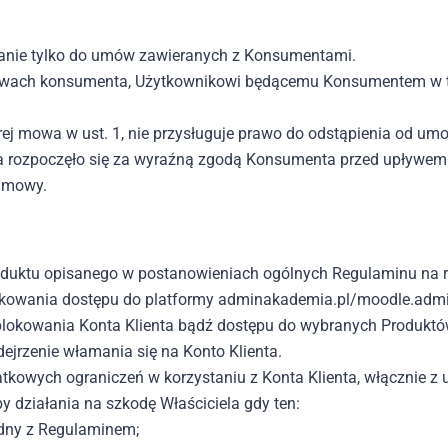
wanie tylko do umów zawieranych z Konsumentami.
 prawach konsumenta, Użytkownikowi będącemu Konsumentem w t
rej mowa w ust. 1, nie przysługuje prawo do odstąpienia od umo
nia rozpoczęło się za wyraźną zgodą Konsumenta przed upływe
 umowy.
oduktu opisanego w postanowieniach ogólnych Regulaminu na rz
okowania dostępu do platformy adminakademia.pl/moodle.admi
blokowania Konta Klienta bądź dostępu do wybranych Produktó
odejrzenie włamania się na Konto Klienta.
kowych ograniczeń w korzystaniu z Konta Klienta, włącznie z 
y działania na szkodę Właściciela gdy ten:
odny z Regulaminem;