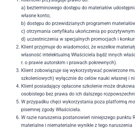
a) bezterminowego dostępu do materiałów udostępn
własne konto;
b) dostępu do przewidzianych programem materiałów 
c) otrzymania certyfikatu ukończenia po pozytywnym
d) uczestniczenia w specjalnych promocjach i konku
Klient przyjmuje do wiadomości, że wszelkie materi
własność intelektualną Właściciela bądź innych wła
r. o prawie autorskim i prawach pokrewnych).
Klient zobowiązuje się wykorzystywać powierzone mu
szkoleniowych) wyłącznie do celów nauki własnej i n
Klient posiadający opłacone szkolenie może drukowa
osobistego bez prawa do ich dalszego rozpowszechnian
W przypadku chęci wykorzystania poza platformą
mo
pisemnej zgody Właściciela.
W razie naruszenia postanowień niniejszego punktu R
materialne i niematerialne wynikłe z tego naruszenia