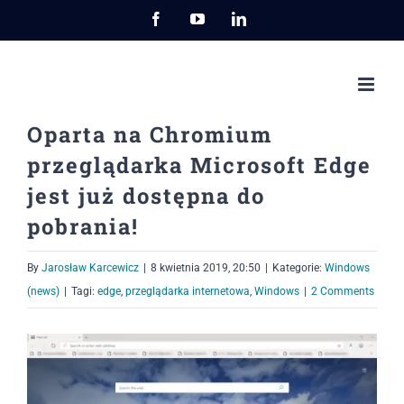
Przejdź
Facebook
YouTube
LinkedIn
do
zawartości
Oparta na Chromium
przeglądarka Microsoft Edge
jest już dostępna do
pobrania!
By
Jarosław Karcewicz
|
8 kwietnia 2019, 20:50
|
Kategorie:
Windows
(news)
|
Tagi:
edge
,
przeglądarka internetowa
,
Windows
|
2 Comments