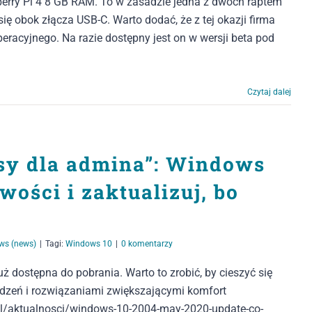
berry Pi 4 8 GB RAM. To w zasadzie jedna z dwóch raptem
ię obok złącza USB-C. Warto dodać, że z tej okazji firma
racyjnego. Na razie dostępny jest on w wersji beta pod
Czytaj dalej
asy dla admina”: Windows
wości i zaktualizuj, bo
ws (news)
|
Tagi:
Windows 10
|
0 komentarzy
ż dostępna do pobrania. Warto to zrobić, by cieszyć się
ądzeń i rozwiązaniami zwiększającymi komfort
l/aktualnosci/windows-10-2004-may-2020-update-co-