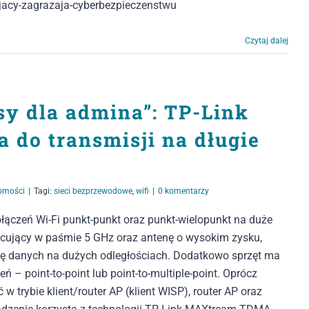
jacy-zagrazaja-cyberbezpieczenstwu
Czytaj dalej
sy dla admina”: TP-Link
 do transmisji na długie
omości
|
Tagi:
sieci bezprzewodowe
,
wifi
|
0 komentarzy
łączeń Wi-Fi punkt-punkt oraz punkt-wielopunkt na duże
cujący w paśmie 5 GHz oraz antenę o wysokim zysku,
isję danych na dużych odległościach. Dodatkowo sprzęt ma
 – point-to-point lub point-to-multiple-point. Oprócz
trybie klient/router AP (klient WISP), router AP oraz