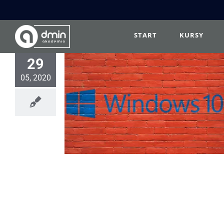
Przejdź
do
zawartości
START
KURSY
29
05, 2020