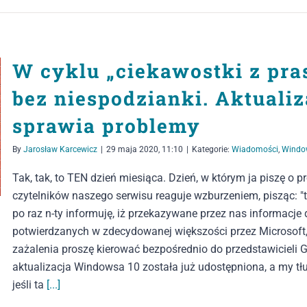
W cyklu „ciekawostki z pras
bez niespodzianki. Aktual
sprawia problemy
By
Jarosław Karcewicz
|
29 maja 2020, 11:10
|
Kategorie:
Wiadomości
,
Windo
Tak, tak, to TEN dzień miesiąca. Dzień, w którym ja piszę o
czytelników naszego serwisu reaguje wzburzeniem, pisząc: "ty
po raz n-ty informuję, iż przekazywane przez nas informacje
potwierdzanych w zdecydowanej większości przez Microsoft,
zażalenia proszę kierować bezpośrednio do przedstawiciel
aktualizacja Windowsa 10 została już udostępniona, a my tł
jeśli ta
[...]