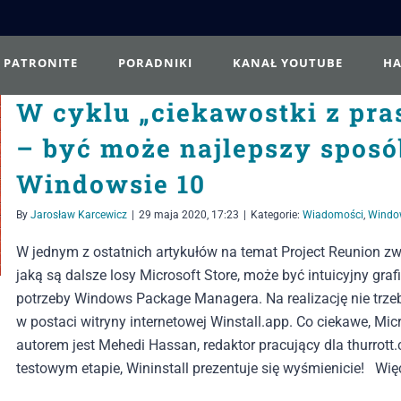
PATRONITE
PORADNIKI
KANAŁ YOUTUBE
H
W cyklu „ciekawostki z pra
– być może najlepszy sposó
Windowsie 10
By
Jarosław Karcewicz
|
29 maja 2020, 17:23
|
Kategorie:
Wiadomości
,
Windo
W jednym z ostatnich artykułów na temat Project Reunion z
jaką są dalsze losy Microsoft Store, może być intuicyjny gra
potrzeby Windows Package Managera. Na realizację nie trzeba
w postaci witryny internetowej Winstall.app. Co ciekawe, Mic
autorem jest Mehedi Hassan, redaktor pracujący dla thurrott
testowym etapie, Wininstall prezentuje się wyśmienicie! Wię