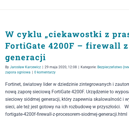
W cyklu „ciekawostki z pras
FortiGate 4200F – firewall 
generacji
By
Jarosław Karcewicz
|
29 maja 2020, 12:08
|
Kategorie:
Bezpieczeństwo (ne
zapora ogniowa
|
0 komentarzy
Fortinet, światowy lider w dziedzinie zintegrowanych i za
nową zaporę sieciową FortiGate 4200F. Urządzenie to wyposa
sieciowy siódmej generacji, który zapewnia skalowalność i
sieci, ale też jest gotowy na ich rozbudowę w przyszłości. Wi
fortigate-4200f-firewall-z-procesorem-siodmej-generacji.html