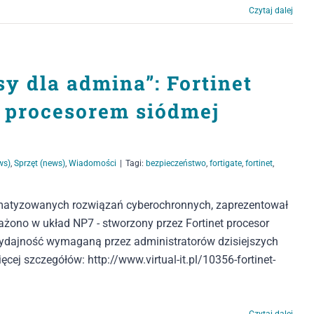
Czytaj dalej
y dla admina”: Fortinet
z procesorem siódmej
ws)
,
Sprzęt (news)
,
Wiadomości
|
Tagi:
bezpieczeństwo
,
fortigate
,
fortinet
,
utomatyzowanych rozwiązań cyberochronnych, zaprezentował
żono w układ NP7 - stworzony przez Fortinet procesor
 wydajność wymaganą przez administratorów dzisiejszych
ęcej szczegółów: http://www.virtual-it.pl/10356-fortinet-