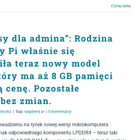
Czytaj dalej
sy dla admina”: Rodzina
 Pi właśnie się
iła teraz nowy model
który ma aż 8 GB pamięci
ą cenę. Pozostałe
 bez zmian.
omości
|
Tagi:
raspberry pi
|
0 komentarzy
rowadzeniu na rynek nowej wersji mikrokomputera
ednak odpowiedniego komponentu LPDDR4 – teraz taki