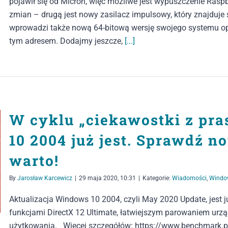
pojawił się od Micron, więc możliwe jest wypuszczenie Rasp
zmian – drugą jest nowy zasilacz impulsowy, który znajduje s
wprowadzi także nową 64-bitową wersję swojego systemu ope
tym adresem. Dodajmy jeszcze,
[...]
W cyklu „ciekawostki z pr
10 2004 już jest. Sprawdź no
warto!
By
Jarosław Karcewicz
|
29 maja 2020, 10:31
|
Kategorie:
Wiadomości
,
Windo
Aktualizacja Windows 10 2004, czyli May 2020 Update, jest ju
funkcjami DirectX 12 Ultimate, łatwiejszym parowaniem urz
użytkowania. Więcej szczegółów: https://www.benchmark.p