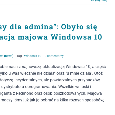
Czytaj dalej
y dla admina”: Obyło się
izacja majowa Windowsa 10
ws (news)
|
Tagi:
Windows 10
|
0 komentarzy
 problemach z najnowszą aktualizacją Windowsa 10, a część
lko u was wiecznie nie działa" oraz "u mnie działa". Otóż
 dotyczą incydentalnych, ale powtarzalnych przypadków,
 dystrybutora oprogramowania. Wszelkie wnioski i
i Giganta z Redmond oraz osób poszkodowanych. Majowa
umaczyliśmy już jak ją pobrać na kilka różnych sposobów,