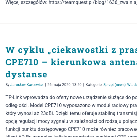
Więcej szczegółów: https://teamquest.pl/blog/1636_zwalnia
W cyklu „ciekawostki z pra
CPE710 – kierunkowa antena
dystanse
By
Jarosław Karcewicz
|
26 maja 2020, 13:50
|
Kategorie:
Sprzęt (news)
,
Wiad
TP-Link wprowadza do oferty nowe urządzenie służące do po
odległości. Model CPE710 wyposażono w moduł radiowy pra
który wynosi aż 23dBi. Dzięki temu oferuje stabilną transm
opcję regulacji mocy sygnału w zależności od rodzaju połączeń
funkcji punktu dostępowego CPE710 może również pracować w 