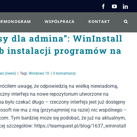
Facebook
YouTube
Link
ARMONOGRAM
WSPÓŁPRACA
KONTAKT
sy dla admina”: WinInstall
b instalacji programów na
ws (news)
|
Tagi:
Windows 10
|
0 komentarzy
wróciłem uwagę, że odpowiedzią na wielką niewiadomą,
ficzny interfejs na nowe repozytorium utworzone na
 było czekać długo – rzeczony interfejs jest już dostępny
rosoft nie ma z nią (przynajmniej na razie) nic wspólnego –
.com. Tym bardziej może się podobać, że już na aktualnym,
cej szczegółów: https://teamquest.pl/blog/1637_wininstall