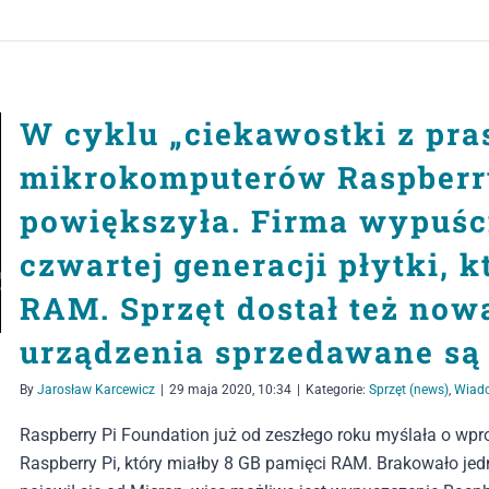
W cyklu „ciekawostki z pra
mikrokomputerów Raspberry
powiększyła. Firma wypuśc
czwartej generacji płytki, 
RAM. Sprzęt dostał też now
urządzenia sprzedawane są
By
Jarosław Karcewicz
|
29 maja 2020, 10:34
|
Kategorie:
Sprzęt (news)
,
Wiad
Raspberry Pi Foundation już od zeszłego roku myślała o wp
Raspberry Pi, który miałby 8 GB pamięci RAM. Brakowało j