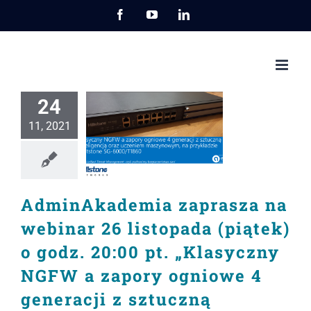
Przejdź
Facebook
YouTube
LinkedIn
do
zawartości
24
11, 2021
AdminAkademia zaprasza na
webinar 26 listopada (piątek)
o godz. 20:00 pt. „Klasyczny
NGFW a zapory ogniowe 4
generacji z sztuczną