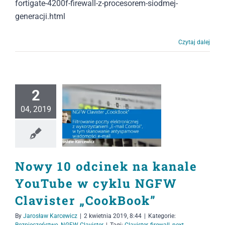
fortigate-4200f-firewall-z-procesorem-siodmej-
generacji.html
Czytaj dalej
2
04, 2019
Nowy 10 odcinek na kanale
YouTube w cyklu NGFW
Clavister „CookBook”
By
Jarosław Karcewicz
|
2 kwietnia 2019, 8:44
|
Kategorie:
Bezpieczeństwo
,
NGFW Clavister
|
Tagi:
Clavister
,
firewall
,
next