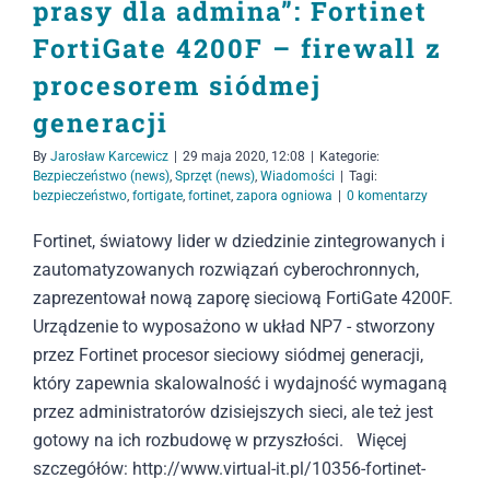
prasy dla admina”: Fortinet
FortiGate 4200F – firewall z
procesorem siódmej
generacji
By
Jarosław Karcewicz
|
29 maja 2020, 12:08
|
Kategorie:
Bezpieczeństwo (news)
,
Sprzęt (news)
,
Wiadomości
|
Tagi:
bezpieczeństwo
,
fortigate
,
fortinet
,
zapora ogniowa
|
0 komentarzy
Fortinet, światowy lider w dziedzinie zintegrowanych i
zautomatyzowanych rozwiązań cyberochronnych,
zaprezentował nową zaporę sieciową FortiGate 4200F.
Urządzenie to wyposażono w układ NP7 - stworzony
przez Fortinet procesor sieciowy siódmej generacji,
który zapewnia skalowalność i wydajność wymaganą
przez administratorów dzisiejszych sieci, ale też jest
gotowy na ich rozbudowę w przyszłości. Więcej
szczegółów: http://www.virtual-it.pl/10356-fortinet-