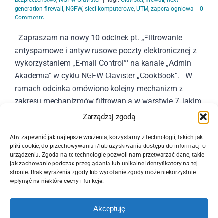
generation firewall
,
NGFW
,
sieci komputerowe
,
UTM
,
zapora ogniowa
|
0
Comments
Zapraszam na nowy 10 odcinek pt. „Filtrowanie
antyspamowe i antywirusowe poczty elektronicznej z
wykorzystaniem „E-mail Control”" na kanale „Admin
Akademia” w cyklu NGFW Clavister „CookBook”. W
ramach odcinka omówiono kolejny mechanizm z
zakresu mechanizmów filtrowania w warstwie 7, jakim
jest mechanizm "E-mail Control" umożliwiający
Zarządzaj zgodą
skanowanie antyspamowe oraz antywirusowe poczty
Aby zapewnić jak najlepsze wrażenia, korzystamy z technologii, takich jak
elektronicznej. Zapraszamy do oglądania :-)
pliki cookie, do przechowywania i/lub uzyskiwania dostępu do informacji o
urządzeniu. Zgoda na te technologie pozwoli nam przetwarzać dane, takie
jak zachowanie podczas przeglądania lub unikalne identyfikatory na tej
Czytaj dalej
stronie. Brak wyrażenia zgody lub wycofanie zgody może niekorzystnie
wpłynąć na niektóre cechy i funkcje.
Akceptuję