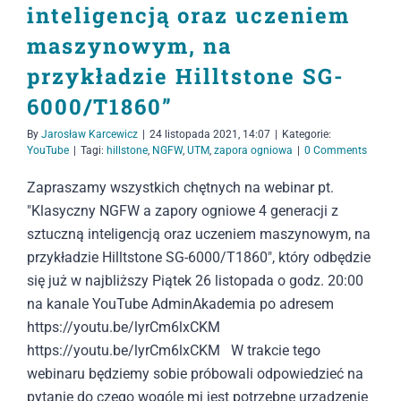
inteligencją oraz uczeniem
maszynowym, na
przykładzie Hilltstone SG-
6000/T1860”
By
Jarosław Karcewicz
|
24 listopada 2021, 14:07
|
Kategorie:
YouTube
|
Tagi:
hillstone
,
NGFW
,
UTM
,
zapora ogniowa
|
0 Comments
Zapraszamy wszystkich chętnych na webinar pt.
"Klasyczny NGFW a zapory ogniowe 4 generacji z
sztuczną inteligencją oraz uczeniem maszynowym, na
przykładzie Hilltstone SG-6000/T1860", który odbędzie
się już w najbliższy Piątek 26 listopada o godz. 20:00
na kanale YouTube AdminAkademia po adresem
https://youtu.be/lyrCm6lxCKM
https://youtu.be/lyrCm6lxCKM W trakcie tego
webinaru będziemy sobie próbowali odpowiedzieć na
pytanie do czego wogóle mi jest potrzebne urządzenie