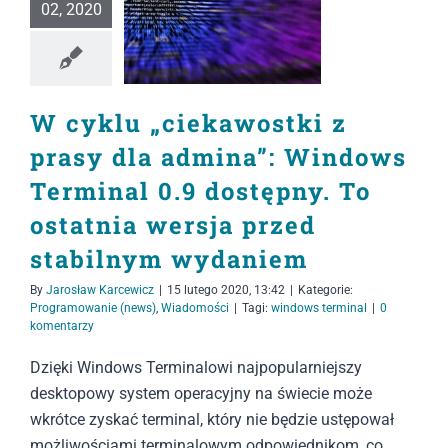
02, 2020
W cyklu „ciekawostki z
prasy dla admina”: Windows
Terminal 0.9 dostępny. To
ostatnia wersja przed
stabilnym wydaniem
By
Jarosław Karcewicz
|
15 lutego 2020, 13:42
|
Kategorie:
Programowanie (news)
,
Wiadomości
|
Tagi:
windows terminal
|
0
komentarzy
Dzięki Windows Terminalowi najpopularniejszy
desktopowy system operacyjny na świecie może
wkrótce zyskać terminal, który nie będzie ustępował
możliwościami terminalowym odpowiednikom, co