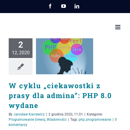
Przejdź
Facebook
YouTube
LinkedIn
do
zawartości
2
12, 2020
W cyklu „ciekawostki z
prasy dla admina”: PHP 8.0
wydane
By
Jarosław Karcewicz
|
2 grudnia 2020, 11:01
|
Kategorie:
Programowanie (news)
,
Wiadomości
|
Tagi:
php
,
programowanie
|
0
komentarzy