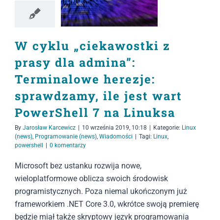
W cyklu „ciekawostki z
prasy dla admina”:
Terminalowe herezje:
sprawdzamy, ile jest wart
PowerShell 7 na Linuksa
By
Jarosław Karcewicz
|
10 września 2019, 10:18
|
Kategorie:
Linux
(news)
,
Programowanie (news)
,
Wiadomości
|
Tagi:
Linux
,
powershell
|
0 komentarzy
Microsoft bez ustanku rozwija nowe,
wieloplatformowe oblicza swoich środowisk
programistycznych. Poza niemal ukończonym już
frameworkiem .NET Core 3.0, wkrótce swoją premierę
będzie miał także skryptowy język programowania