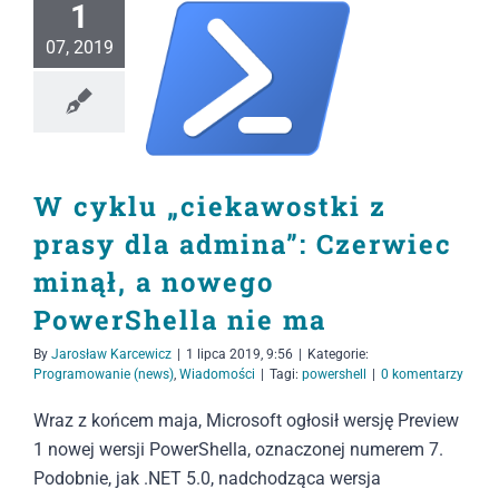
1
07, 2019
W cyklu „ciekawostki z
prasy dla admina”: Czerwiec
minął, a nowego
PowerShella nie ma
By
Jarosław Karcewicz
|
1 lipca 2019, 9:56
|
Kategorie:
Programowanie (news)
,
Wiadomości
|
Tagi:
powershell
|
0 komentarzy
Wraz z końcem maja, Microsoft ogłosił wersję Preview
1 nowej wersji PowerShella, oznaczonej numerem 7.
Podobnie, jak .NET 5.0, nadchodząca wersja