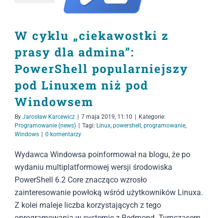
W cyklu „ciekawostki z
prasy dla admina”:
PowerShell popularniejszy
pod Linuxem niż pod
Windowsem
By
Jarosław Karcewicz
|
7 maja 2019, 11:10
|
Kategorie:
Programowanie (news)
|
Tagi:
Linux
,
powershell
,
programowanie
,
Windows
|
0 komentarzy
Wydawca Windowsa poinformował na blogu, że po
wydaniu multiplatformowej wersji środowiska
PowerShell 6.2 Core znacząco wzrosło
zainteresowanie powłoką wśród użytkowników Linuxa.
Z kolei maleje liczba korzystających z tego
oprogramowania w systemie z Redmond. Tymczasem