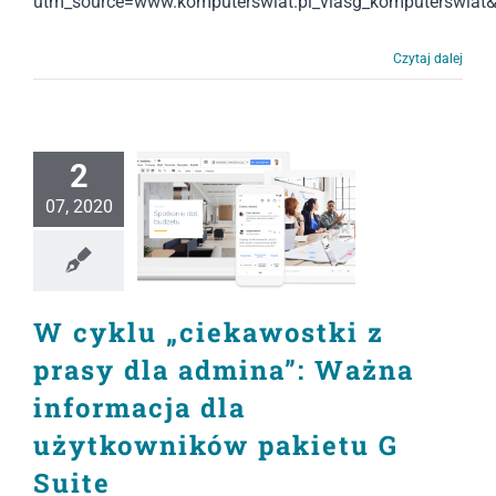
utm_source=www.komputerswiat.pl_viasg_komputerswia
Czytaj dalej
2
07, 2020
W cyklu „ciekawostki z
prasy dla admina”: Ważna
informacja dla
użytkowników pakietu G
Suite