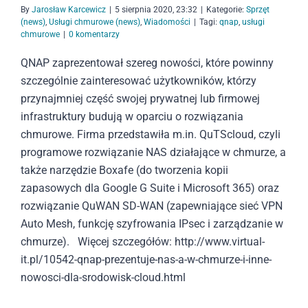
By
Jarosław Karcewicz
|
5 sierpnia 2020, 23:32
|
Kategorie:
Sprzęt
(news)
,
Usługi chmurowe (news)
,
Wiadomości
|
Tagi:
qnap
,
usługi
chmurowe
|
0 komentarzy
QNAP zaprezentował szereg nowości, które powinny
szczególnie zainteresować użytkowników, którzy
przynajmniej część swojej prywatnej lub firmowej
infrastruktury budują w oparciu o rozwiązania
chmurowe. Firma przedstawiła m.in. QuTScloud, czyli
programowe rozwiązanie NAS działające w chmurze, a
także narzędzie Boxafe (do tworzenia kopii
zapasowych dla Google G Suite i Microsoft 365) oraz
rozwiązanie QuWAN SD-WAN (zapewniające sieć VPN
Auto Mesh, funkcję szyfrowania IPsec i zarządzanie w
chmurze). Więcej szczegółów: http://www.virtual-
it.pl/10542-qnap-prezentuje-nas-a-w-chmurze-i-inne-
nowosci-dla-srodowisk-cloud.html