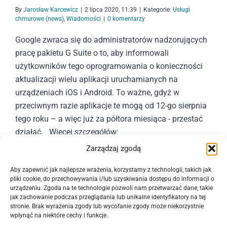
By
Jarosław Karcewicz
|
2 lipca 2020, 11:39
|
Kategorie:
Usługi
chmurowe (news)
,
Wiadomości
|
0 komentarzy
Google zwraca się do administratorów nadzorujących
pracę pakietu G Suite o to, aby informowali
użytkowników tego oprogramowania o konieczności
aktualizacji wielu aplikacji uruchamianych na
urządzeniach iOS i Android. To ważne, gdyż w
przeciwnym razie aplikacje te mogą od 12-go sierpnia
tego roku – a więc już za półtora miesiąca - przestać
działać. Więcej szczegółów:
https://www.computerworld.pl/news/Wazna-
Zarządzaj zgodą
informacja-dla-uzytkownikow-pakietu-G-
Aby zapewnić jak najlepsze wrażenia, korzystamy z technologii, takich jak
Suite,421827.html
pliki cookie, do przechowywania i/lub uzyskiwania dostępu do informacji o
urządzeniu. Zgoda na te technologie pozwoli nam przetwarzać dane, takie
jak zachowanie podczas przeglądania lub unikalne identyfikatory na tej
Czytaj dalej
stronie. Brak wyrażenia zgody lub wycofanie zgody może niekorzystnie
wpłynąć na niektóre cechy i funkcje.