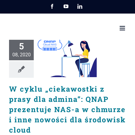
Przejdź
Facebook
YouTube
LinkedIn
do
zawartości
5
08, 2020
W cyklu „ciekawostki z
prasy dla admina”: QNAP
prezentuje NAS-a w chmurze
i inne nowości dla środowisk
cloud