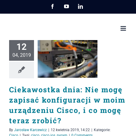
Przejdź
Facebook
YouTube
LinkedIn
do
zawartości
12
04, 2019
Ciekawostka dnia: Nie mogę
zapisać konfiguracji w moim
urządzeniu Cisco, i co mogę
teraz zrobić?
By
Jarosław Karcewicz
|
12 kwietnia 2019, 14:22
|
Kategorie:
Cisco
|
Tagi:
cisco
,
cisco ios
,
nvram
|
0 Comments