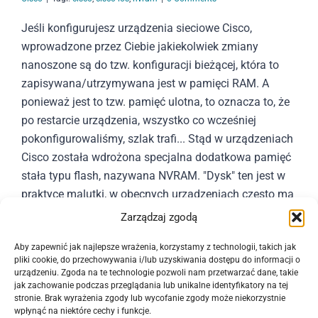
Jeśli konfigurujesz urządzenia sieciowe Cisco,
wprowadzone przez Ciebie jakiekolwiek zmiany
nanoszone są do tzw. konfiguracji bieżącej, która to
zapisywana/utrzymywana jest w pamięci RAM. A
ponieważ jest to tzw. pamięć ulotna, to oznacza to, że
po restarcie urządzenia, wszystko co wcześniej
pokonfigurowaliśmy, szlak trafi... Stąd w urządzeniach
Cisco została wdrożona specjalna dodatkowa pamięć
stała typu flash, nazywana NVRAM. "Dysk" ten jest w
praktyce malutki, w obecnych urządzeniach często ma
on rozmiar 255 KB. Także na pewno jest za mały, aby
Zarządzaj zgodą
wrzucić tam film :-) Ale jednak na tyle duży, aby
Aby zapewnić jak najlepsze wrażenia, korzystamy z technologii, takich jak
zmieścić tam
[...]
pliki cookie, do przechowywania i/lub uzyskiwania dostępu do informacji o
urządzeniu. Zgoda na te technologie pozwoli nam przetwarzać dane, takie
jak zachowanie podczas przeglądania lub unikalne identyfikatory na tej
Czytaj dalej
stronie. Brak wyrażenia zgody lub wycofanie zgody może niekorzystnie
wpłynąć na niektóre cechy i funkcje.