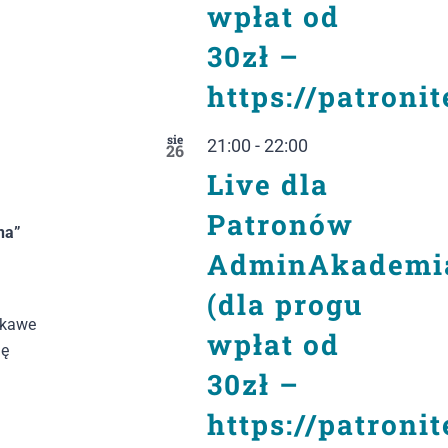
wpłat od
30zł –
https://patroni
sie
21:00
-
22:00
26
Live dla
Patronów
na”
AdminAkademi
(dla progu
ekawe
wpłat od
ię
30zł –
https://patroni