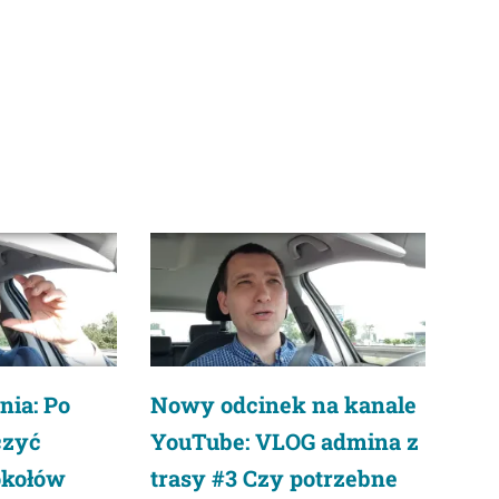
Nowy odcinek na kanale
nia: Po
YouTube: VLOG admina z
czyć
trasy #3 Czy potrzebne
okołów