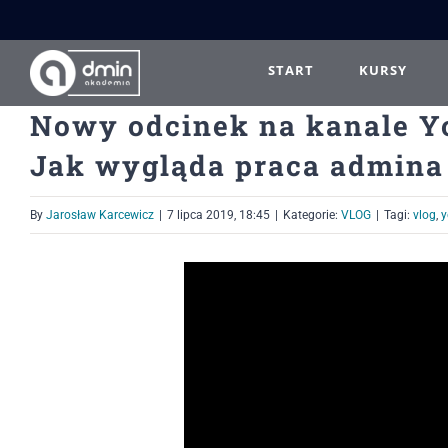
Przejdź
do
zawartości
START
KURSY
Nowy odcinek na kanale Y
Jak wygląda praca admina
By
Jarosław Karcewicz
|
7 lipca 2019, 18:45
|
Kategorie:
VLOG
|
Tagi:
vlog
,
y