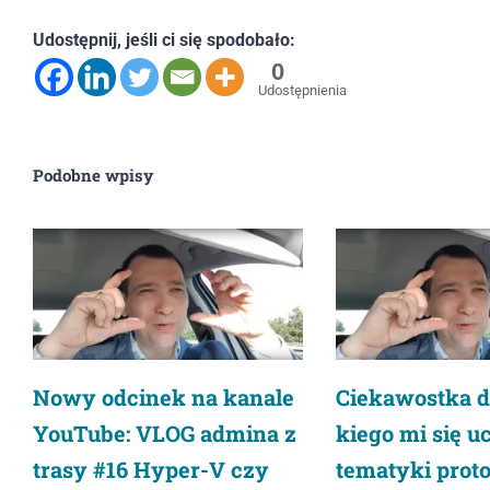
Udostępnij, jeśli ci się spodobało:
0
Udostępnienia
Podobne wpisy
Nowy odcinek na kanale
Ciekawostka d
YouTube: VLOG admina z
kiego mi się u
trasy #16 Hyper-V czy
tematyki prot