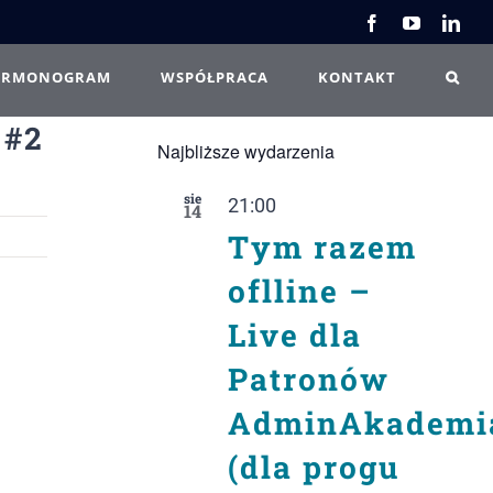
Facebook
YouTube
Link
ARMONOGRAM
WSPÓŁPRACA
KONTAKT
 #2
Najbliższe wydarzenia
sie
21:00
14
Tym razem
oflline –
Live dla
Patronów
AdminAkademi
(dla progu