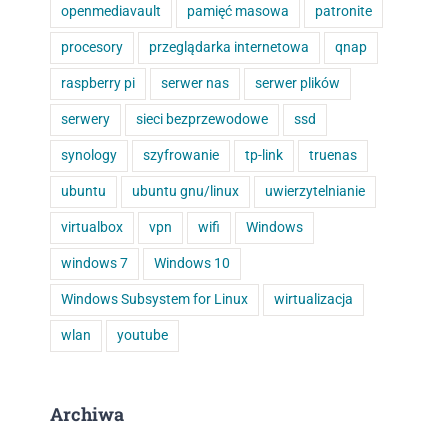
openmediavault
pamięć masowa
patronite
procesory
przeglądarka internetowa
qnap
raspberry pi
serwer nas
serwer plików
serwery
sieci bezprzewodowe
ssd
synology
szyfrowanie
tp-link
truenas
ubuntu
ubuntu gnu/linux
uwierzytelnianie
virtualbox
vpn
wifi
Windows
windows 7
Windows 10
Windows Subsystem for Linux
wirtualizacja
wlan
youtube
Archiwa