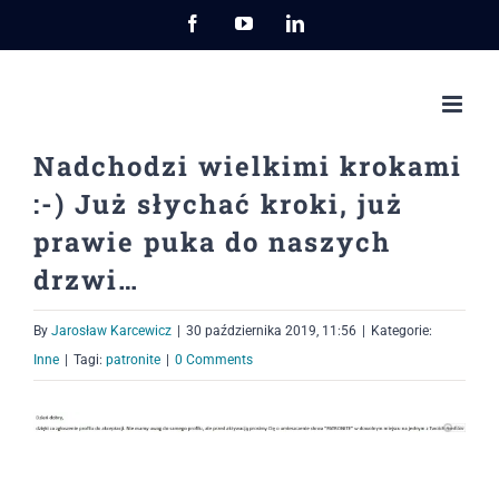
Przejdź
Facebook
YouTube
LinkedIn
do
zawartości
Nadchodzi wielkimi krokami
:-) Już słychać kroki, już
prawie puka do naszych
drzwi…
By
Jarosław Karcewicz
|
30 października 2019, 11:56
|
Kategorie:
Inne
|
Tagi:
patronite
|
0 Comments