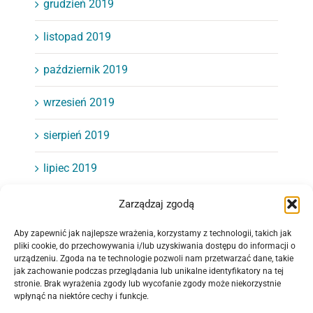
grudzień 2019
listopad 2019
październik 2019
wrzesień 2019
sierpień 2019
lipiec 2019
czerwiec 2019
Zarządzaj zgodą
maj 2019
Aby zapewnić jak najlepsze wrażenia, korzystamy z technologii, takich jak
pliki cookie, do przechowywania i/lub uzyskiwania dostępu do informacji o
urządzeniu. Zgoda na te technologie pozwoli nam przetwarzać dane, takie
kwiecień 2019
jak zachowanie podczas przeglądania lub unikalne identyfikatory na tej
stronie. Brak wyrażenia zgody lub wycofanie zgody może niekorzystnie
wpłynąć na niektóre cechy i funkcje.
marzec 2019