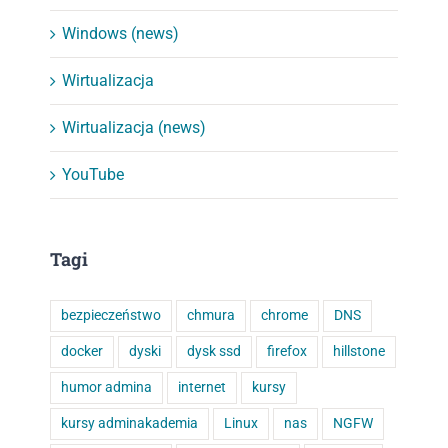
Windows (news)
Wirtualizacja
Wirtualizacja (news)
YouTube
Tagi
bezpieczeństwo
chmura
chrome
DNS
docker
dyski
dysk ssd
firefox
hillstone
humor admina
internet
kursy
kursy adminakademia
Linux
nas
NGFW