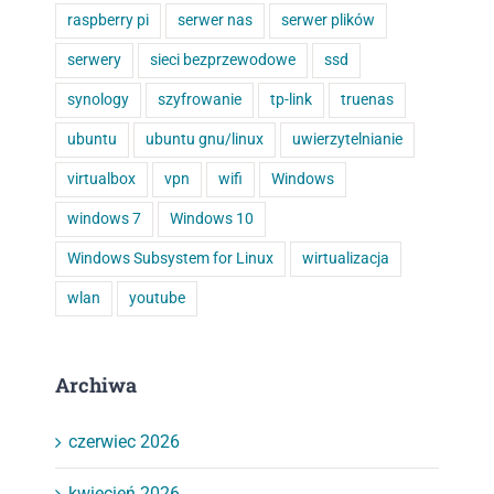
raspberry pi
serwer nas
serwer plików
serwery
sieci bezprzewodowe
ssd
synology
szyfrowanie
tp-link
truenas
ubuntu
ubuntu gnu/linux
uwierzytelnianie
virtualbox
vpn
wifi
Windows
windows 7
Windows 10
Windows Subsystem for Linux
wirtualizacja
wlan
youtube
Archiwa
czerwiec 2026
kwiecień 2026