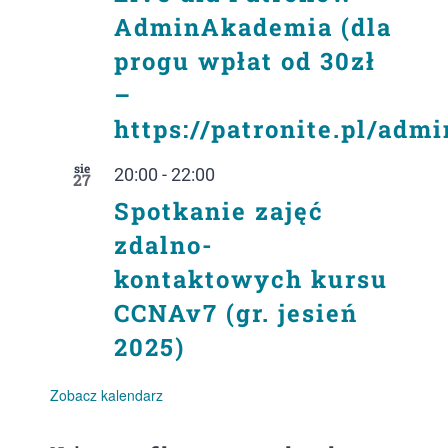
AdminAkademia (dla
progu wpłat od 30zł
–
https://patronite.pl/adm
sie
20:00
-
22:00
27
Spotkanie zajęć
zdalno-
kontaktowych kursu
CCNAv7 (gr. jesień
2025)
Zobacz kalendarz