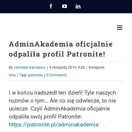
Przejdź
Facebook
YouTube
LinkedIn
do
zawartości
AdminAkademia oficjalnie
odpaliła profil Patronite!
By
Jarosław Karcewicz
|
4 listopada 2019, 9:00
|
Kategorie:
Inne
|
Tagi:
patronite
|
0 Comments
I w końcu nadszedł ten dzień! Tyle naszych
rozmów o tym… Ale co się odwlecze, to nie
uciecze. Czyli AdminAkademia oficjalnie
odpaliła swój profil Patronite:
https://patronite.pl/adminakademia