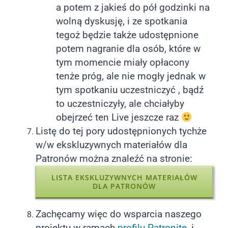
a potem z jakieś do pół godzinki na
wolną dyskusję, i ze spotkania
tegoż będzie także udostępnione
potem nagranie dla osób, które w
tym momencie miały opłacony
tenże próg, ale nie mogły jednak w
tym spotkaniu uczestniczyć , bądź
to uczestniczyły, ale chciałyby
obejrzeć ten Live jeszcze raz
Listę do tej pory udostępnionych tychże
w/w ekskluzywnych materiałów dla
Patronów można znaleźć na stronie:
LISTA EKSKLUZYWNYCH MATERIAŁÓW
DLA PATRONÓW
Zachęcamy więc do wsparcia naszego
projektu w ramach
profilu Patronite
, i