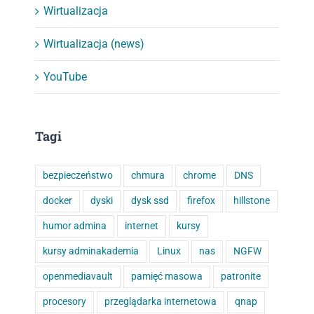
Wirtualizacja
Wirtualizacja (news)
YouTube
Tagi
bezpieczeństwo
chmura
chrome
DNS
docker
dyski
dysk ssd
firefox
hillstone
humor admina
internet
kursy
kursy adminakademia
Linux
nas
NGFW
openmediavault
pamięć masowa
patronite
procesory
przeglądarka internetowa
qnap