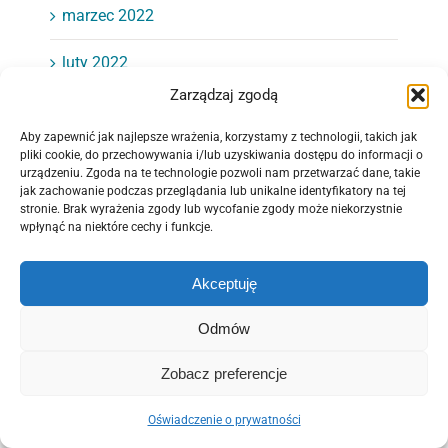
marzec 2022
luty 2022
Zarządzaj zgodą
styczeń 2022
Aby zapewnić jak najlepsze wrażenia, korzystamy z technologii, takich jak
grudzień 2021
pliki cookie, do przechowywania i/lub uzyskiwania dostępu do informacji o
urządzeniu. Zgoda na te technologie pozwoli nam przetwarzać dane, takie
jak zachowanie podczas przeglądania lub unikalne identyfikatory na tej
listopad 2021
stronie. Brak wyrażenia zgody lub wycofanie zgody może niekorzystnie
wpłynąć na niektóre cechy i funkcje.
październik 2021
Akceptuję
wrzesień 2021
Odmów
sierpień 2021
Zobacz preferencje
lipiec 2021
Oświadczenie o prywatności
czerwiec 2021