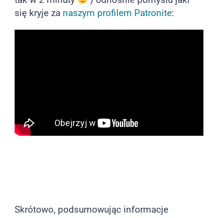
tak w 2 minuty
) odnośnie pomysłu jaki
się kryje za
naszym profilem Patronite
:
Skrótowo, podsumowując informacje