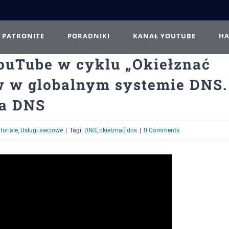
PATRONITE
PORADNIKI
KANAŁ YOUTUBE
H
ouTube w cyklu „Okiełznać
 w globalnym systemie DNS.
na DNS
toriale
,
Usługi sieciowe
|
Tagi:
DNS
,
okiełznać dns
|
0 Comments