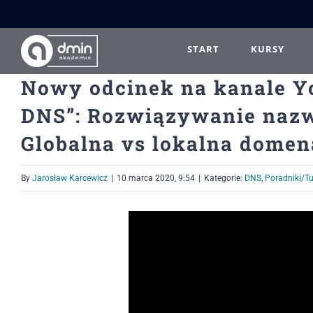
Przejdź
do
zawartości
START
KURSY
Nowy odcinek na kanale Y
DNS”: Rozwiązywanie nazw
Globalna vs lokalna dome
By
Jarosław Karcewicz
|
10 marca 2020, 9:54
|
Kategorie:
DNS
,
Poradniki/Tu