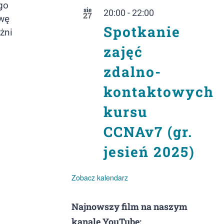
go
sie
20:00
-
22:00
27
zwę
Spotkanie
żni
zajęć
zdalno-
kontaktowych
kursu
CCNAv7 (gr.
jesień 2025)
Zobacz kalendarz
Najnowszy film na naszym
kanale YouTube: