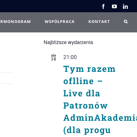
Facebook
YouTube
Link
ARMONOGRAM
WSPÓŁPRACA
KONTAKT
Najbliższe wydarzenia
sie
21:00
14
Tym razem
oflline –
Live dla
Patronów
AdminAkademi
(dla progu