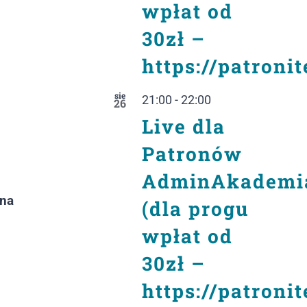
wpłat od
30zł –
https://patroni
sie
21:00
-
22:00
26
Live dla
Patronów
AdminAkademi
lna
(dla progu
wpłat od
30zł –
https://patroni