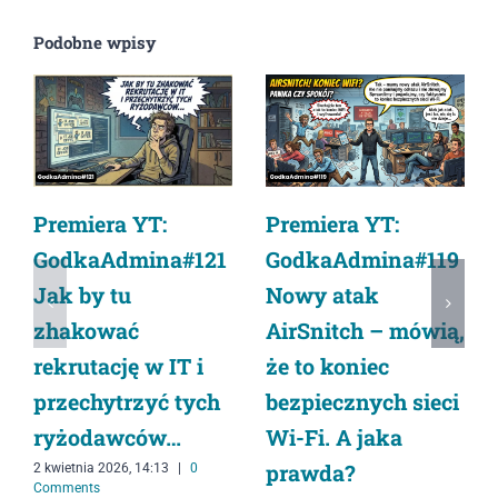
Podobne wpisy
Premiera YT:
Premiera YT:
GodkaAdmina#119
GodkaAdmina#121
Nowy atak
Jak by tu
AirSnitch – mówią,
zhakować
że to koniec
rekrutację w IT i
bezpiecznych sieci
przechytrzyć tych
Wi-Fi. A jaka
ryżodawców…
prawda?
2 kwietnia 2026, 14:13
|
0
Comments