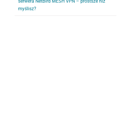
serwera NetBird MESH VPN – prostsze niż
myślisz?