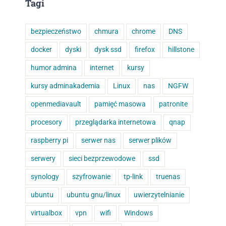
Tagi
bezpieczeństwo
chmura
chrome
DNS
docker
dyski
dysk ssd
firefox
hillstone
humor admina
internet
kursy
kursy adminakademia
Linux
nas
NGFW
openmediavault
pamięć masowa
patronite
procesory
przeglądarka internetowa
qnap
raspberry pi
serwer nas
serwer plików
serwery
sieci bezprzewodowe
ssd
synology
szyfrowanie
tp-link
truenas
ubuntu
ubuntu gnu/linux
uwierzytelnianie
virtualbox
vpn
wifi
Windows