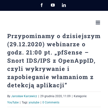
Przejdź
Facebook
YouTube
LinkedIn
do
zawartości
Przypominamy o dzisiejszym
(29.12.2020) webinarze o
godz. 21:00 pt. „pfSense –
Snort IDS/IPS z OpenAppID,
czyli wykrywanie i
zapobieganie włamaniom z
detekcją aplikacji”
By
Jarosław Karcewicz
|
29 grudnia 2020, 11:09
|
Kategorie:
YouTube
|
Tagi:
youtube
|
0 Comments