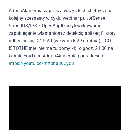
AdminAkademia zaprasza wszystkich chętnych na
kolejny szesnasty w cyklu webinar pt. „pfSense –
Snort IDS/IPS z OpenAppID, czyli wykrywanie i
zapobieganie włamaniom z detekcją aplikacji”, który
odbędzie się DZISIAJ (we wtorek 29 grudnia), I CO
ISTOTNE (nie, nie ma tu pomyłki): o godz. 21:00 na
kanale YouTube AdminAkademia pod adresem
https://youtu.be/mXpnd80Cyd8