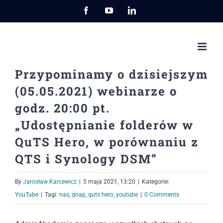
Przejdź
Facebook
YouTube
LinkedIn
do
zawartości
Przypominamy o dzisiejszym
(05.05.2021) webinarze o
godz. 20:00 pt.
„Udostępnianie folderów w
QuTS Hero, w porównaniu z
QTS i Synology DSM”
By
Jarosław Karcewicz
|
5 maja 2021, 13:20
|
Kategorie:
YouTube
|
Tagi:
nas
,
qnap
,
quts hero
,
youtube
|
0 Comments