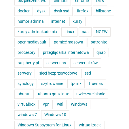
bezpieczeństwo
chmura
chrome
DNS
docker
dyski
dysk ssd
firefox
hillstone
humor admina
internet
kursy
kursy adminakademia
Linux
nas
NGFW
openmediavault
pamięć masowa
patronite
procesory
przeglądarka internetowa
qnap
raspberry pi
serwer nas
serwer plików
serwery
sieci bezprzewodowe
ssd
synology
szyfrowanie
tp-link
truenas
ubuntu
ubuntu gnu/linux
uwierzytelnianie
virtualbox
vpn
wifi
Windows
windows 7
Windows 10
Windows Subsystem for Linux
wirtualizacja