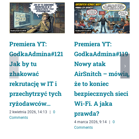
Premiera YT:
Premiera YT:
GodkaAdmina#119
GodkaAdmina#121
Nowy atak
Jak by tu
AirSnitch – mówią,
zhakować
że to koniec
rekrutację w IT i
bezpiecznych sieci
przechytrzyć tych
Wi-Fi. A jaka
ryżodawców…
prawda?
2 kwietnia 2026, 14:13
|
0
Comments
4 marca 2026, 9:14
|
0
Comments