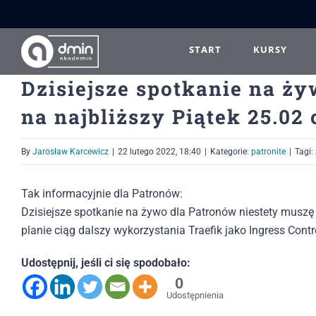
Przejdź
do
zawartości
START
KURSY
Dzisiejsze spotkanie na ż
na najbliższy Piątek 25.02 
By
Jarosław Karcewicz
|
22 lutego 2022, 18:40
|
Kategorie:
patronite
|
Tagi:
Tak informacyjnie dla Patronów:
Dzisiejsze spotkanie na żywo dla Patronów niestety muszę 
planie ciąg dalszy wykorzystania Traefik jako Ingress Cont
Udostępnij, jeśli ci się spodobało:
0
Udostępnienia