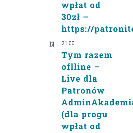
wpłat od
30zł –
https://patroni
sie
21:00
14
Tym razem
oflline –
Live dla
Patronów
AdminAkademi
(dla progu
wpłat od