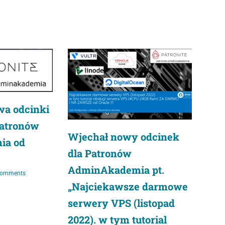
wa odcinki
Patronów
Wjechał nowy odcinek
ia od
dla Patronów
AdminAkademia pt.
Comments
„Najciekawsze darmowe
serwery VPS (listopad
2022). w tym tutorial