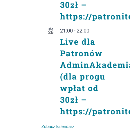
30zł –
https://patroni
sie
21:00
-
22:00
26
Live dla
Patronów
AdminAkademi
(dla progu
wpłat od
30zł –
https://patroni
Zobacz kalendarz