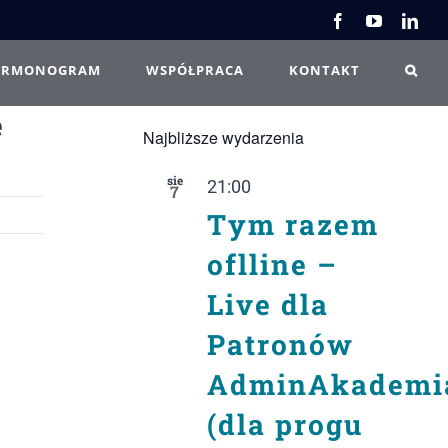
Facebook
YouTube
Link
ARMONOGRAM
WSPÓŁPRACA
KONTAKT
e
Najbliższe wydarzenia
sie
21:00
7
Tym razem
oflline –
Live dla
Patronów
AdminAkademi
(dla progu