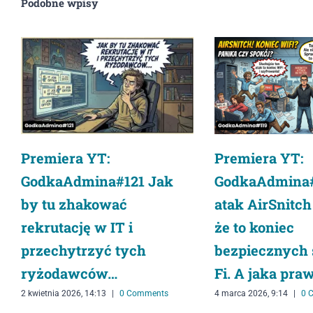
Podobne wpisy
Premiera YT:
Premiera YT:
GodkaAdmina
GodkaAdmina#121 Jak
atak AirSnitch
by tu zhakować
że to koniec
rekrutację w IT i
bezpiecznych 
przechytrzyć tych
Fi. A jaka pra
ryżodawców…
4 marca 2026, 9:14
|
0 
2 kwietnia 2026, 14:13
|
0 Comments