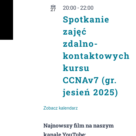
sie
20:00
-
22:00
27
Spotkanie
zajęć
zdalno-
kontaktowych
kursu
CCNAv7 (gr.
jesień 2025)
Zobacz kalendarz
Najnowszy film na naszym
kanale YouTube: