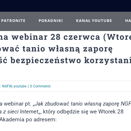
PATRONITE
PORADNIKI
KANAŁ YOUTUBE
H
a webinar 28 czerwca (Wtor
dować tanio własną zaporę
ć bezpieczeństwo korzystan
i:
NGFW
,
youtube
|
0 Comments
 webinar pt. „
Jak zbudować tanio własną zaporę NG
z sieci Internet
„, który odbędzie się we Wtorek 28
nAkademia po adresem: