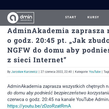
Przejdź
do
zawartości
START
KURSY
AdminAkademia zaprasza n
o godz. 20:45 pt. „Jak zbu
NGFW do domu aby podnieś
z sieci Internet”
By
Jarosław Karcewicz
|
27 czerwca 2022, 22:40
|
Kategorie:
YouTube
|
Tag
AdminAkademia zaprasza wszystkich chętnych na
do domu aby podnieść bezpieczeństwo korzystania 
czerwca o godz. 20:45 na kanale YouTube Admi
https://youtu.be/zDzoRzatRmA