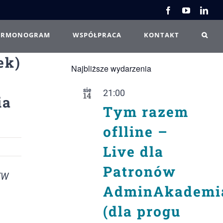
Facebook
YouTube
Link
ARMONOGRAM
WSPÓŁPRACA
KONTAKT
ek)
Najbliższe wydarzenia
sie
21:00
14
ia
Tym razem
oflline –
Live dla
Patronów
FW
AdminAkademi
(dla progu