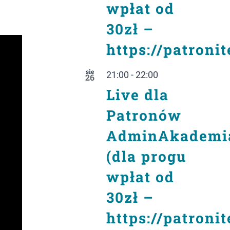
wpłat od
30zł –
https://patroni
sie
21:00
-
22:00
26
Live dla
Patronów
AdminAkademi
(dla progu
wpłat od
30zł –
https://patroni