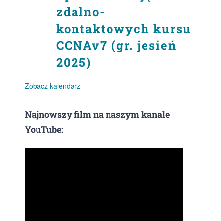
zdalno-
kontaktowych kursu
CCNAv7 (gr. jesień
2025)
Zobacz kalendarz
Najnowszy film na naszym kanale
YouTube: