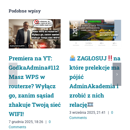
Podobne wpisy
Premiera na YT:
ZAGŁOSUJ
na
GodkaAdmina#112
które prelekcje ma
Masz WPS w
pójść
routerze? Wyłącz
AdminAkademia i
go, zanim sąsiad
zrobić z nich
zhakuje Twoją sieć
relację
WIFI!
3 września 2025, 21:41
|
0
Comments
7 grudnia 2025, 18:26
|
0
Comments