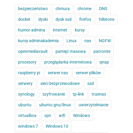
bezpieczeństwo
chmura
chrome
DNS
docker
dyski
dysk ssd
firefox
hillstone
humor admina
internet
kursy
kursy adminakademia
Linux
nas
NGFW
openmediavault
pamięć masowa
patronite
procesory
przeglądarka internetowa
qnap
raspberry pi
serwer nas
serwer plików
serwery
sieci bezprzewodowe
ssd
synology
szyfrowanie
tp-link
truenas
ubuntu
ubuntu gnu/linux
uwierzytelnianie
virtualbox
vpn
wifi
Windows
windows 7
Windows 10