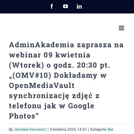
Przejdź
Facebook
YouTube
LinkedIn
do
zawartości
AdminAkademia zaprasza na
webinar 09 kwietnia
(Wtorek) o godz. 20:30 pt.
„(OMV#10) Dokładamy w
OpenMediaVault
synchronizację zdjęć z
telefonu jak w Google
Photos”
By
Jarosław Karcewicz
|
9 kwietnia 2024, 14:53
|
Kategorie:
Bez