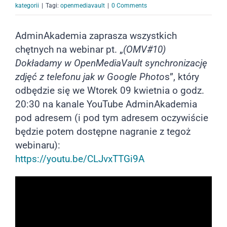
kategorii
|
Tagi:
openmediavault
|
0 Comments
AdminAkademia zaprasza wszystkich
chętnych na webinar pt. „
(OMV#10)
Dokładamy w OpenMediaVault synchronizację
zdjęć z telefonu jak w Google Photo
s”, który
odbędzie się we Wtorek 09 kwietnia o godz.
20:30 na kanale YouTube AdminAkademia
pod adresem (i pod tym adresem oczywiście
będzie potem dostępne nagranie z tegoż
webinaru):
https://youtu.be/CLJvxTTGi9A