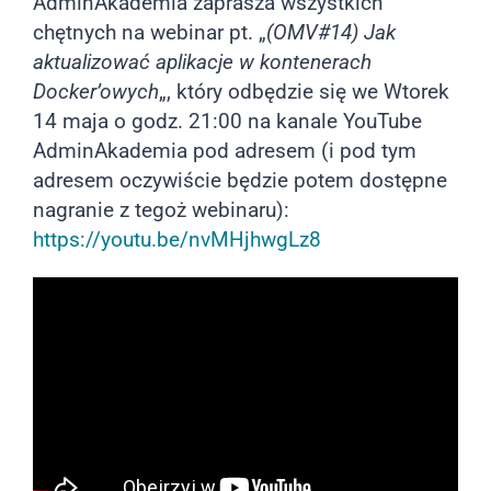
AdminAkademia zaprasza wszystkich
chętnych na webinar pt. „
(OMV#14) Jak
aktualizować aplikacje w kontenerach
Docker’owych
„, który odbędzie się we Wtorek
14 maja o godz. 21:00 na kanale YouTube
AdminAkademia pod adresem (i pod tym
adresem oczywiście będzie potem dostępne
nagranie z tegoż webinaru):
https://youtu.be/nvMHjhwgLz8