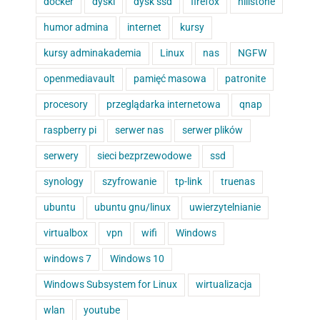
docker
dyski
dysk ssd
firefox
hillstone
humor admina
internet
kursy
kursy adminakademia
Linux
nas
NGFW
openmediavault
pamięć masowa
patronite
procesory
przeglądarka internetowa
qnap
raspberry pi
serwer nas
serwer plików
serwery
sieci bezprzewodowe
ssd
synology
szyfrowanie
tp-link
truenas
ubuntu
ubuntu gnu/linux
uwierzytelnianie
virtualbox
vpn
wifi
Windows
windows 7
Windows 10
Windows Subsystem for Linux
wirtualizacja
wlan
youtube