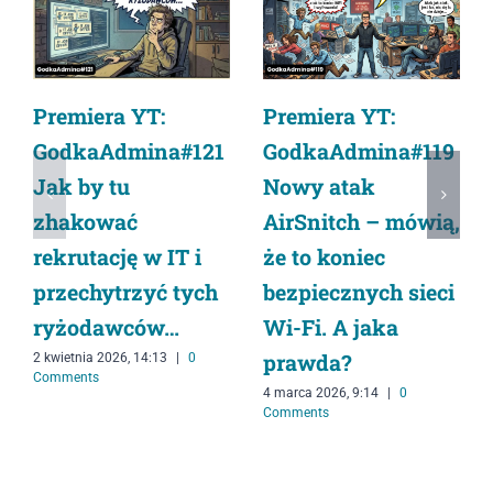
Premiera YT:
Premiera YT:
GodkaAdmina#119
GodkaAdmina#121
Nowy atak
Jak by tu
AirSnitch – mówią,
zhakować
że to koniec
rekrutację w IT i
bezpiecznych sieci
przechytrzyć tych
Wi-Fi. A jaka
ryżodawców…
prawda?
2 kwietnia 2026, 14:13
|
0
Comments
4 marca 2026, 9:14
|
0
Comments