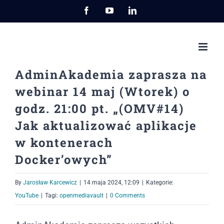
Przejdź
Facebook
YouTube
LinkedIn
do
zawartości
AdminAkademia zaprasza na
webinar 14 maj (Wtorek) o
godz. 21:00 pt. „(OMV#14)
Jak aktualizować aplikacje
w kontenerach
Docker’owych”
By
Jarosław Karcewicz
|
14 maja 2024, 12:09
|
Kategorie:
YouTube
|
Tagi:
openmediavault
|
0 Comments