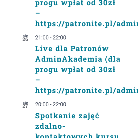
progu wpłat od 30zł
–
https://patronite.pl/adm
sie
21:00
-
22:00
26
Live dla Patronów
AdminAkademia (dla
progu wpłat od 30zł
–
https://patronite.pl/adm
sie
20:00
-
22:00
27
Spotkanie zajęć
zdalno-
kontaktowych kursu